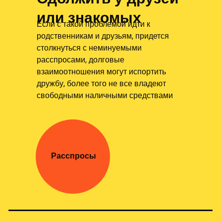
или знакомых
Если с такой проблемой идти к
родственникам и друзьям, придется
столкнуться с неминуемыми
расспросами, долговые
взаимоотношения могут испортить
дружбу, более того не все владеют
свободными наличными средствами
Расспросы