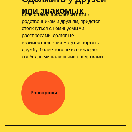
или знакомых
Если с такой проблемой идти к
родственникам и друзьям, придется
столкнуться с неминуемыми
расспросами, долговые
взаимоотношения могут испортить
дружбу, более того не все владеют
свободными наличными средствами
Расспросы