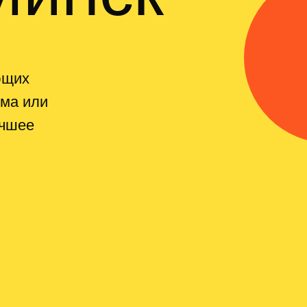
ющих
йма или
учшее