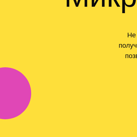
Не
получ
поз