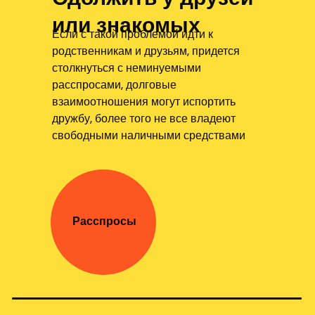
или знакомых
Если с такой проблемой идти к
родственникам и друзьям, придется
столкнуться с неминуемыми
расспросами, долговые
взаимоотношения могут испортить
дружбу, более того не все владеют
свободными наличными средствами
Расспросы