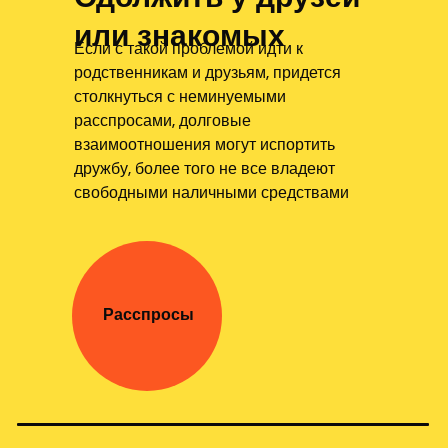
или знакомых
Если с такой проблемой идти к
родственникам и друзьям, придется
столкнуться с неминуемыми
расспросами, долговые
взаимоотношения могут испортить
дружбу, более того не все владеют
свободными наличными средствами
Расспросы