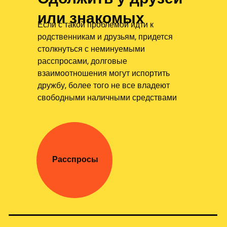
или знакомых
Если с такой проблемой идти к
родственникам и друзьям, придется
столкнуться с неминуемыми
расспросами, долговые
взаимоотношения могут испортить
дружбу, более того не все владеют
свободными наличными средствами
Расспросы