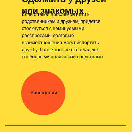
или знакомых
Если с такой проблемой идти к
родственникам и друзьям, придется
столкнуться с неминуемыми
расспросами, долговые
взаимоотношения могут испортить
дружбу, более того не все владеют
свободными наличными средствами
Расспросы