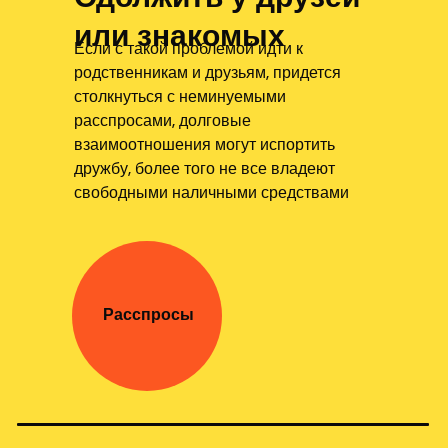
или знакомых
Если с такой проблемой идти к
родственникам и друзьям, придется
столкнуться с неминуемыми
расспросами, долговые
взаимоотношения могут испортить
дружбу, более того не все владеют
свободными наличными средствами
Расспросы