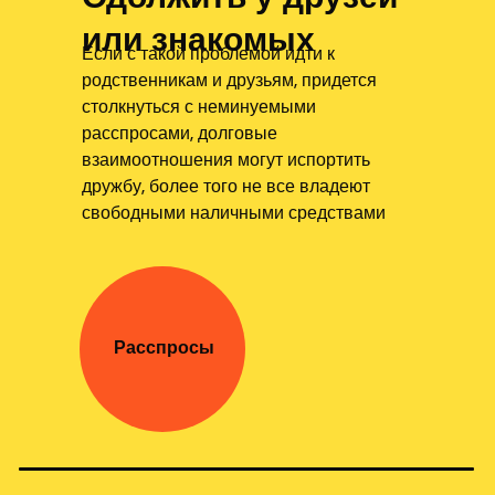
или знакомых
Если с такой проблемой идти к
родственникам и друзьям, придется
столкнуться с неминуемыми
расспросами, долговые
взаимоотношения могут испортить
дружбу, более того не все владеют
свободными наличными средствами
Расспросы