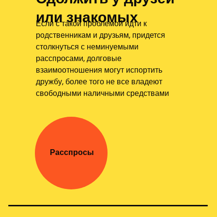
или знакомых
Если с такой проблемой идти к
родственникам и друзьям, придется
столкнуться с неминуемыми
расспросами, долговые
взаимоотношения могут испортить
дружбу, более того не все владеют
свободными наличными средствами
Расспросы