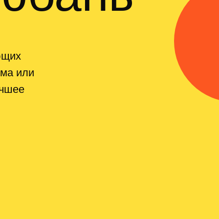
ющих
йма или
учшее