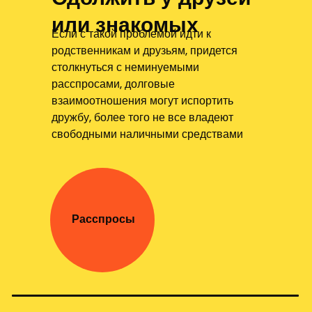
или знакомых
Если с такой проблемой идти к
родственникам и друзьям, придется
столкнуться с неминуемыми
расспросами, долговые
взаимоотношения могут испортить
дружбу, более того не все владеют
свободными наличными средствами
Расспросы