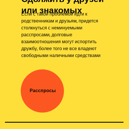
или знакомых
Если с такой проблемой идти к
родственникам и друзьям, придется
столкнуться с неминуемыми
расспросами, долговые
взаимоотношения могут испортить
дружбу, более того не все владеют
свободными наличными средствами
Расспросы