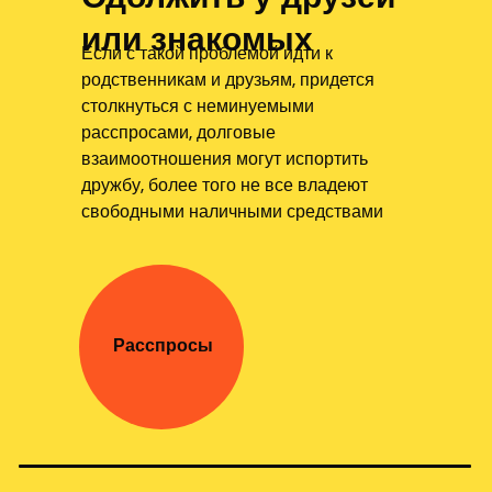
или знакомых
Если с такой проблемой идти к
родственникам и друзьям, придется
столкнуться с неминуемыми
расспросами, долговые
взаимоотношения могут испортить
дружбу, более того не все владеют
свободными наличными средствами
Расспросы